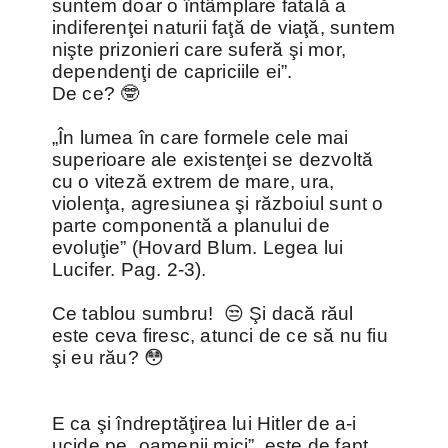
suntem doar o întâmplare fatală a
indiferenţei naturii faţă de viaţă, suntem
nişte prizonieri care suferă şi mor,
dependenţi de capriciile ei”.
De ce? 🤓
„În lumea în care formele cele mai
superioare ale existenţei se dezvoltă
cu o viteză extrem de mare, ura,
violenţa, agresiunea şi războiul sunt o
parte componentă a planului de
evoluţie” (Hovard Blum. Legea lui
Lucifer. Pag. 2-3).
Ce tablou sumbru! 😒 Şi dacă răul
este ceva firesc, atunci de ce să nu fiu
şi eu rău? 😳
E ca şi îndreptăţirea lui Hitler de a-i
ucide pe „oamenii mici”, este de fapt