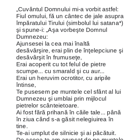
„Cuvântul Domnului mi-a vorbit astfel:
Fiul omului, fă un cântec de jale asupra
împăratului Tirului (simbolul lui satana*)
şi spune-i: „Aşa vorbeşte Domnul
Dumnezeu:
Ajunsesei la cea mai înaltă
desăvârşire, erai plin de înţelepciune şi
desăvârşit în frumuseţe,
Erai acoperit cu tot felul de pietre
scumpe... cu smarald şi cu aur...
Erai un heruvim ocrotitor, cu aripile
întinse,
Te pusesem pe muntele cel sfânt al lui
Dumnezeu şi umblai prin mijlocul
pietrelor scânteietoare.
Ai fost fără prihană în căile tale... până
în ziua când s-a găsit nelegiuirea în
tine.
Te-ai umplut de silnicie şi ai păcătuit.
De aceea te-am aruncat de pe muntele