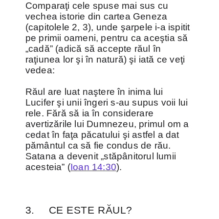
Comparaţi cele spuse mai sus cu
vechea istorie din cartea Geneza
(capitolele 2, 3), unde şarpele i-a ispitit
pe primii oameni, pentru ca aceştia să
„cadă” (adică să accepte răul în
raţiunea lor şi în natură) şi iată ce veţi
vedea:
Răul are luat naştere în inima lui
Lucifer şi unii îngeri s-au supus voii lui
rele. Fără să ia în considerare
avertizările lui Dumnezeu, primul om a
cedat în faţa păcatului şi astfel a dat
pământul ca să fie condus de rău.
Satana a devenit „stăpânitorul lumii
acesteia” (
Ioan 14:30
).
3.
CE ESTE RĂUL?