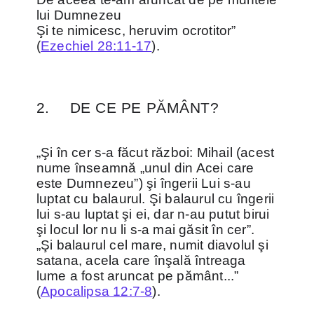
lui Dumnezeu
Şi te nimicesc, heruvim ocrotitor”
(
Ezechiel 28:11-17
).
2.
DE CE PE PĂMÂNT?
„Şi în cer s-a făcut război: Mihail (acest
nume înseamnă „unul din Acei care
este Dumnezeu”) şi îngerii Lui s-au
luptat cu balaurul. Şi balaurul cu îngerii
lui s-au luptat şi ei, dar n-au putut birui
şi locul lor nu li s-a mai găsit în cer”.
„Şi balaurul cel mare, numit diavolul şi
satana, acela care înşală întreaga
lume a fost aruncat pe pământ...”
(
Apocalipsa 12:7-8
).