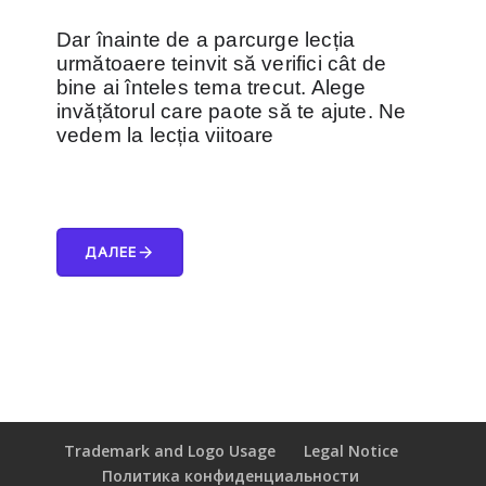
Dar înainte de a parcurge lecția
următoaere teinvit să verifici cât de
bine ai înteles tema trecut. Alege
invățătorul care paote să te ajute. Ne
vedem la lecția viitoare
arrow_forward
ДАЛЕЕ
Trademark and Logo Usage
Legal Notice
Политика конфиденциальности