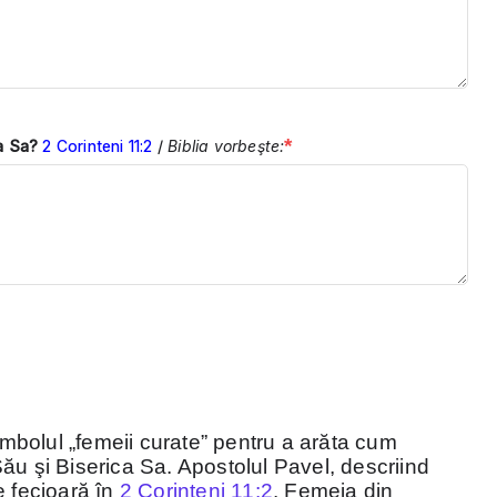
*
a Sa?
2 Corinteni 11:2
/
Biblia vorbeşte:
mbolul „femeii curate” pentru a arăta cum
ău şi Biserica Sa. Apostolul Pavel, descriind
e fecioară în
2 Corinteni 11:2
. Femeia din