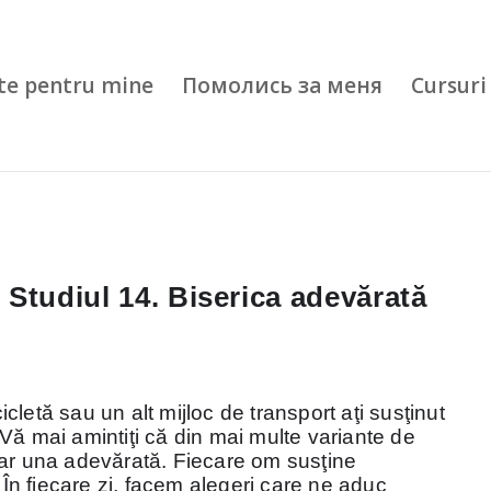
te pentru mine
Помолись за меня
Cursuri 
 Studiul 14. Biserica adevărată
letă sau un alt mijloc de transport aţi susţinut
Vă mai amintiţi că din mai multe variante de
oar una adevărată. Fiecare om susţine
n fiecare zi, facem alegeri care ne aduc