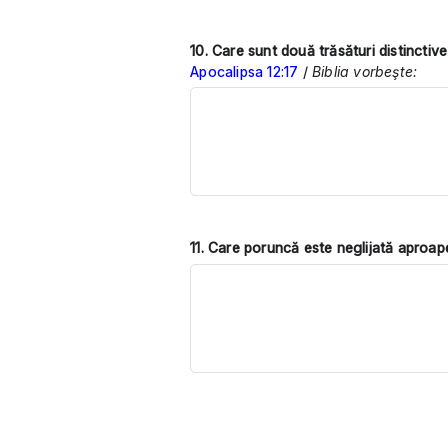
10. Care sunt două trăsături distinctive
Apocalipsa 12:17
/
Biblia vorbeşte:
11.
Care poruncă este neglijată aproape