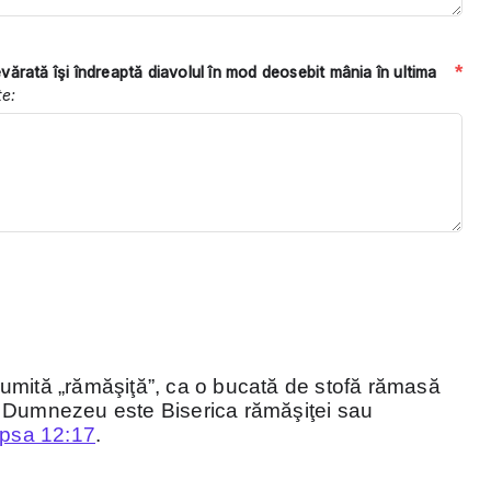
*
evărată îşi îndreaptă diavolul în mod deosebit mânia în ultima
te:
numită „rămăşiţă”, ca o bucată de stofă rămasă
lui Dumnezeu este Biserica rămăşiţei sau
ipsa 12:17
.