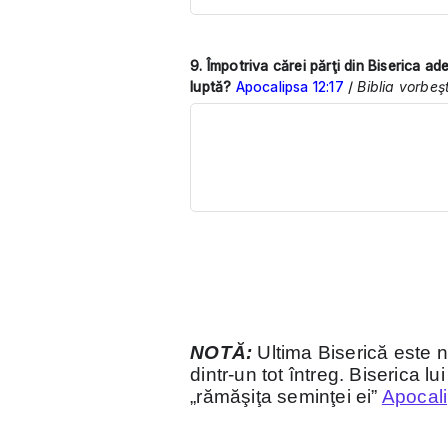
9. Împotriva cărei părţi din Biserica ad
luptă?
Apocalipsa 12:17
/
Biblia vorbeş
NOTĂ:
Ultima Biserică este 
dintr-un tot întreg. Biserica 
„rămăşiţa seminţei ei”
Apocal