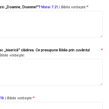
*
re zic „Doamne, Doamne!”?
Matei 7:21
/
Biblia vorbește:
*
c „biserică” clădirea. Ce presupune Biblia prin cuvântul
Biblia vorbeşte:
*
:18
/
Biblia vorbeşte: