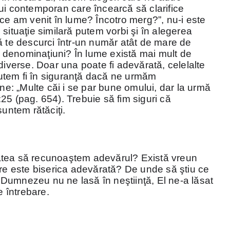
ui contemporan care încearcă să clarifice
 ce am venit în lume? Încotro merg?”, nu-i este
situaţie similară putem vorbi şi în alegerea
ă te descurci într-un număr atât de mare de
e, denominaţiuni? În lume există mai mult de
diverse. Doar una poate fi adevărată, celelalte
 putem fi în siguranţă dacă ne urmăm
: „Multe căi i se par bune omului, dar la urmă
25 (pag. 654). Trebuie să fim siguri că
suntem rătăciţi.
atea să recunoaştem adevărul? Există vreun
are este biserica adevărată? De unde să ştiu ce
Dumnezeu nu ne lasă în neştiinţă, El ne-a lăsat
e întrebare.