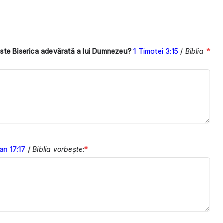
*
e este Biserica adevărată a lui Dumnezeu?
1 Timotei 3:15
/
Biblia
*
an 17:17
/
Biblia vorbește
: