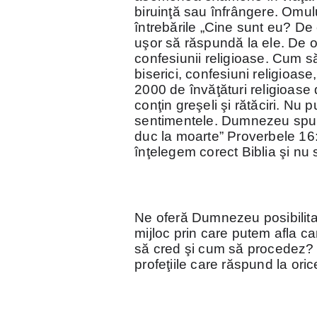
biruinţă sau înfrângere. Omul
întrebările „Cine sunt eu? De
uşor să răspundă la ele. De o 
confesiunii religioase. Cum s
biserici, confesiuni religioas
2000 de învăţături religioase 
conţin greşeli şi rătăciri. Nu
sentimentele. Dumnezeu spune
duc la moarte” Proverbele 16:
înţelegem corect Biblia şi nu 
Ne oferă Dumnezeu posibilit
mijloc prin care putem afla c
să cred şi cum să procedez? 
profeţiile care răspund la oric