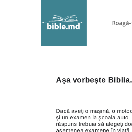
Roagă-
Aşa vorbeşte Biblia.
Dacă aveţi o maşină, o motocic
şi un examen la şcoala auto. 
răspuns trebuia să alegeţi d
asemenea examene în viaţă. Î