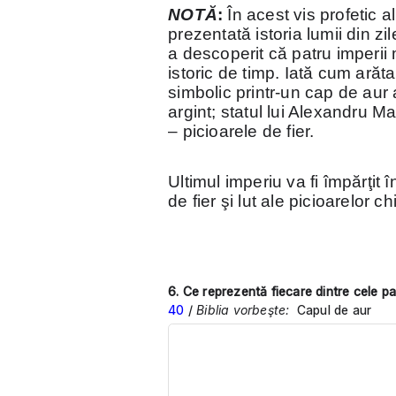
NOTĂ
:
În acest vis profetic 
prezentată istoria lumii din z
a descoperit că patru imperii
istoric de timp. Iată cum arăt
simbolic printr-un cap de aur 
argint; statul lui Alexandru
– picioarele de fier.
Ultimul imperiu va fi împărţit 
de fier şi lut ale picioarelor ch
6. Ce reprezentă fiecare dintre cele pat
40
/
Biblia vorbeşte:
Capul de aur