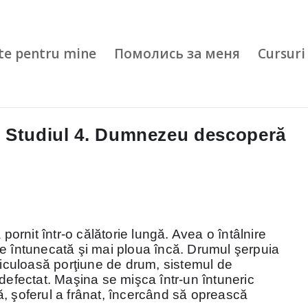
te pentru mine
Помолись за меня
Cursuri 
. Studiul 4. Dumnezeu descoperă
 pornit într-o călătorie lungă. Avea o întâlnire
e întunecată şi mai ploua încă. Drumul şerpuia
ericuloasă porţiune de drum, sistemul de
 defectat. Maşina se mişca într-un întuneric
, şoferul a frânat, încercând să oprească