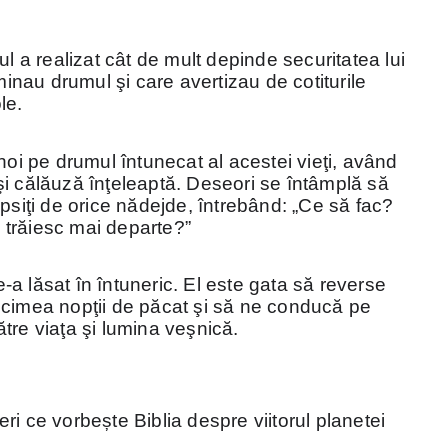
ul a realizat cât de mult depinde securitatea lui
uminau drumul şi care avertizau de cotiturile
le.
noi pe drumul întunecat al acestei vieţi, având
i călăuză înţeleaptă. Deseori se întâmplă să
psiţi de orice nădejde, întrebând: „Ce să fac?
trăiesc mai departe?”
a lăsat în întuneric. El este gata să reverse
ecimea nopţii de păcat şi să ne conducă pe
tre viaţa şi lumina veşnică.
i ce vorbește Biblia despre viitorul planetei