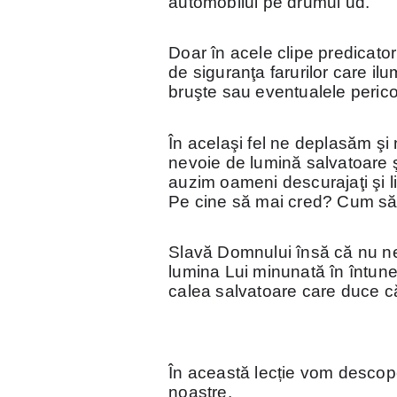
automobilul pe drumul ud.
Doar în acele clipe predicator
de siguranţa farurilor care il
bruşte sau eventualele perico
În acelaşi fel ne deplasăm şi 
nevoie de lumină salvatoare ş
auzim oameni descurajaţi şi li
Pe cine să mai cred? Cum să 
Slavă Domnului însă că nu ne-
lumina Lui minunată în întun
calea salvatoare care duce că
În această lecție vom descoper
noastre.