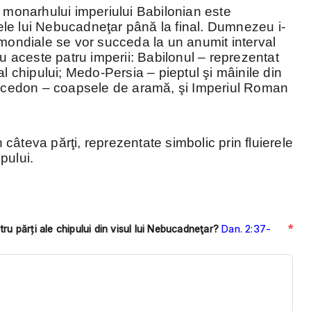
al monarhului imperiului Babilonian este
ilele lui Nebucadneţar până la final. Dumnezeu i-
 mondiale se vor succeda la un anumit interval
au aceste patru imperii: Babilonul – reprezentat
al chipului; Medo-Persia – pieptul şi mâinile din
 Macedon – coapsele de aramă, şi Imperiul Roman
în câteva părţi, reprezentate simbolic prin fluierele
ipului.
*
ru părți ale chipului din visul lui Nebucadneţar?
Dan. 2:37-