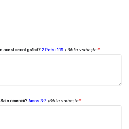
*
n acest secol grăbit?
2 Petru 1:19
/
Biblia vorbeşte:
*
 Sale omenirii?
Amos 3:7
/
Biblia vorbește
: