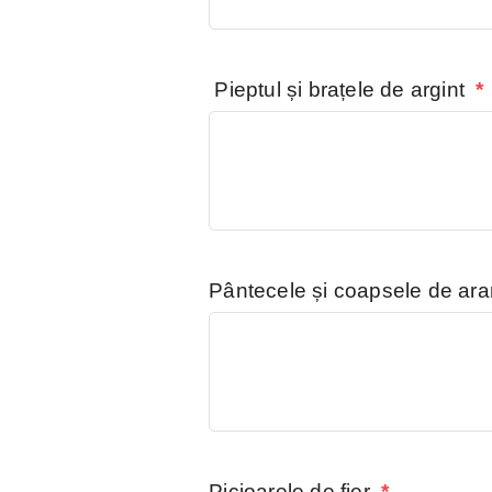
Pieptul și brațele de argint
*
Pântecele și coapsele de a
Picioarele de fier
*