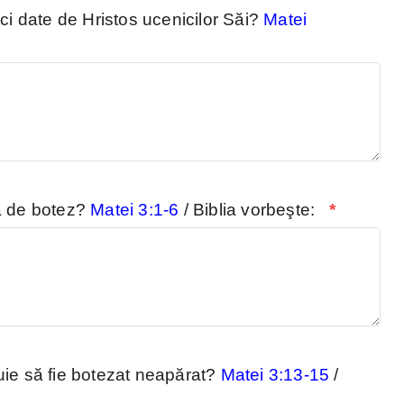
nci date de Hristos ucenicilor Săi?
Matei
ă de botez?
Matei 3:1-6
/ Biblia vorbeşte:
*
uie să fie botezat neapărat?
Matei 3:13-15
/