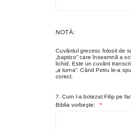
NOTĂ:
Cuvântul grecesc folosit de sc
„baptizo” care înseamnă a sc
lichid. Este un cuvânt transcr
„a turna”. Când Petru le-a spus
corect.
7. Cum l-a botezat Filip pe 
Biblia vorbeşte:
*