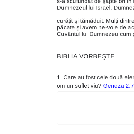
s-a scufundat de şapte ori în 
Dumnezeul lui Israel. Dumnez
curăţit şi tămăduit. Mulţi dint
păcate şi avem ne-voie de ace
Cuvântul lui Dumnezeu cum p
BIBLIA VORBEŞTE
1. Care au fost cele două el
om un suflet viu?
Geneza 2:7