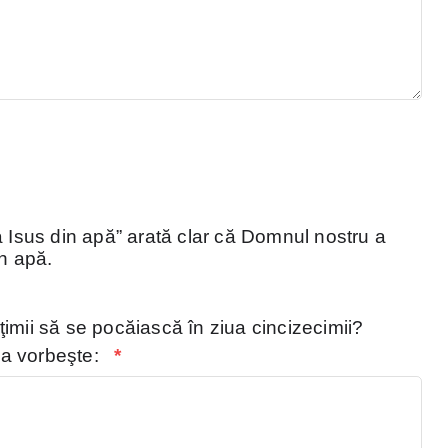
a Isus din apă” arată clar că Domnul nostru a
în apă.
imii să se pocăiască în ziua cincizecimii?
lia vorbeşte:
*