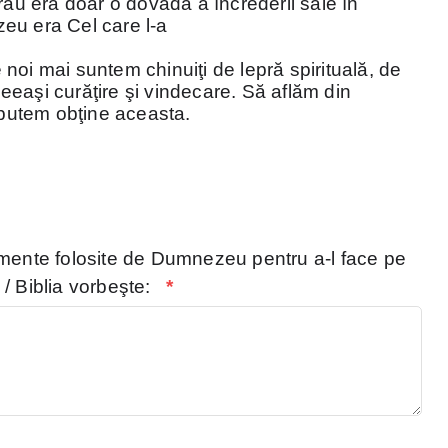
râu era doar o dovadă a încrederii sale în
eu era Cel care l-a
re noi mai suntem chinuiţi de lepră spirituală, de
eaşi curăţire şi vindecare. Să aflăm din
utem obţine aceasta.
emente folosite de Dumnezeu pentru a-l face pe
/ Biblia vorbeşte:
*