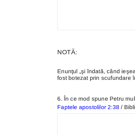
NOTĂ:
Enunţul „şi îndată, când ieşe
fost botezat prin scufundare 
6. În ce mod spune Petru mulţ
Faptele apostolilor 2:38
/ Bib