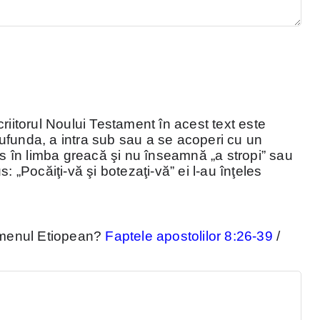
riitorul Noului Testament în acest text este
ufunda, a intra sub sau a se acoperi cu un
is în limba greacă şi nu înseamnă „a stropi” sau
: „Pocăiţi-vă şi botezaţi-vă” ei l-au înţeles
famenul Etiopean?
Faptele apostolilor 8:26-39
/