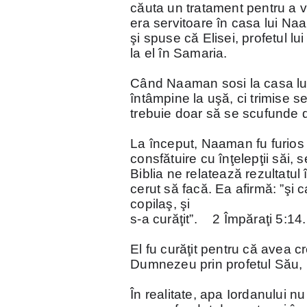
căuta un tratament pentru a v
era servitoare în casa lui Na
şi spuse că Elisei, profetul 
la el în Samaria.
Când Naaman sosi la casa lui E
întâmpine la uşă, ci trimise s
trebuie doar să se scufunde de
La început, Naaman fu furios 
consfătuire cu înţelepţii săi, 
Biblia ne relatează rezultatul
cerut să facă. Ea afirmă: ”şi 
copilaş, şi
s-a curăţit”.
2 Împăraţi 5:14.
El fu curăţit pentru că avea cr
Dumnezeu prin profetul Său, E
În realitate, apa Iordanului n