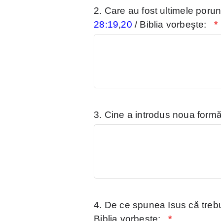
2. Care au fost ultimele poru
28:19
,
20
/ Biblia vorbeşte:
*
3. Cine a introdus noua form
4. De ce spunea Isus că treb
Biblia vorbeşte:
*