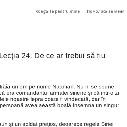
Roagă-te pentru mine
Помолись за меня
ecția 24. De ce ar trebui să fiu
ia, trăia un om pe nume Naaman. Nu ni se spune
că era comandantul armatei siriene şi că intr-o zi
lele noastre lepra poate fi vindecată, dar în
o persoană avea aeastă boală însemna un singur
 şi un soldat preţios, deoarece regele Siriei