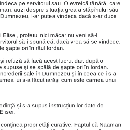
indeca pe servitorul sau. O evreică tânără, care
aman, auzi despre situaţia grea a stăpînului său
lui Dumnezeu, l-ar putea vindeca dacă s-ar duce
lisei, profetul nici măcar nu veni să-l
ervitorul să-i spună că, dacă vrea să se vindece,
 şapte ori în râul Iordan.
şi refuză să facă acest lucru, dar, după o
se supuse şi se spălă de şapte ori în Iordan.
 încrederii sale în Dumnezeu şi în ceea ce i s-a
carnea lui s-a făcut iarăşi cum este carnea unui
edinţă şi s-a supus instrucţiunilor date de
lisei.
u conţinea proprietăţi curative. Faptul că Naaman