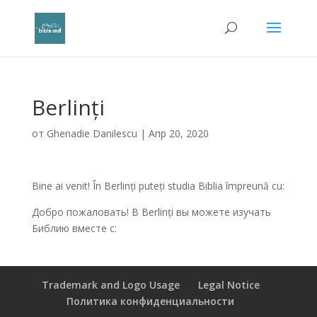
Berlinți
от
Ghenadie Danilescu
|
Апр 20, 2020
Bine ai venit! În Berlinți puteți studia Biblia împreună cu:
Добро пожаловать! В Berlinți вы можете изучать
Библию вместе с:
Trademark and Logo Usage
Legal Notice
Политика конфиденциальности