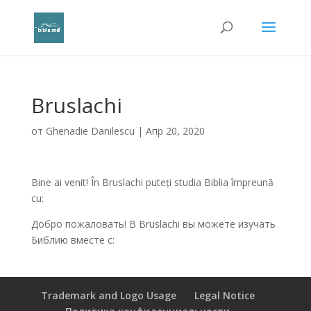
Bruslachi
от
Ghenadie Danilescu
|
Апр 20, 2020
Bine ai venit! În Bruslachi puteți studia Biblia împreună
cu:
Добро пожаловать! В Bruslachi вы можете изучать
Библию вместе с:
Trademark and Logo Usage
Legal Notice