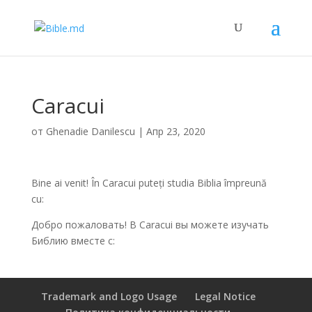
Caracui
от
Ghenadie Danilescu
|
Апр 23, 2020
Bine ai venit! În Caracui puteți studia Biblia împreună
cu:
Добро пожаловать! В Caracui вы можете изучать
Библию вместе с:
Trademark and Logo Usage
Legal Notice