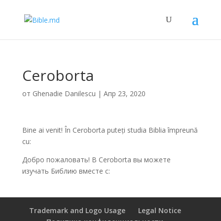
Ceroborta
от
Ghenadie Danilescu
|
Апр 23, 2020
Bine ai venit! În Ceroborta puteți studia Biblia împreună
cu:
Добро пожаловать! В Ceroborta вы можете
изучать Библию вместе с:
Trademark and Logo Usage
Legal Notice