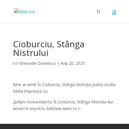
Cioburciu, Stânga
Nistrului
от
Ghenadie Danilescu
|
Апр 20, 2020
Bine ai venit! În Cioburciu, Stânga Nistrului puteți studia
Biblia împreună cu:
Добро пожаловать! В Cioburciu, Stânga Nistrului вы
можете изучать Библию вместе с: