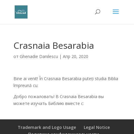
Crasnaia Besarabia
от
Ghenadie Danilescu
|
Апр 20, 2020
Bine ai venit! În Crasnaia Besarabia puteți studia Biblia
împreună cu:
Добро пожаловать! В Crasnaia Besarabia вы
можете изучать Библию вместе с:
Trademark and Logo Usage
Legal Notice