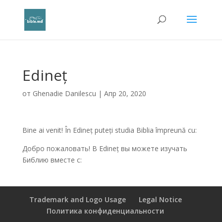
Edineț
от
Ghenadie Danilescu
|
Апр 20, 2020
Bine ai venit! În Edineț puteți studia Biblia împreună cu:
Добро пожаловать! В Edineț вы можете изучать
Библию вместе с:
Trademark and Logo Usage
Legal Notice
Политика конфиденциальности