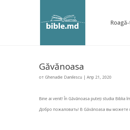
Roagă-
Găvănoasa
от
Ghenadie Danilescu
|
Апр 21, 2020
Bine ai venit! În Găvănoasa puteți studia Biblia 
Добро пожаловать! В Găvănoasa вы можете 