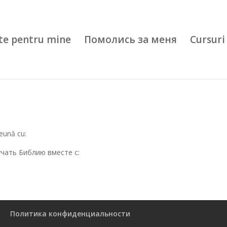
te pentru mine
Помолись за меня
Cursuri 
reună cu:
учать Библию вместе с:
Политика конфиденциальности