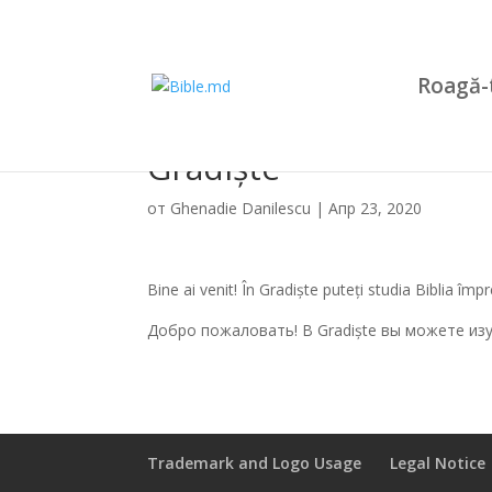
Roagă-
Gradiște
от
Ghenadie Danilescu
|
Апр 23, 2020
Bine ai venit! În Gradiște puteți studia Biblia împ
Добро пожаловать! В Gradiște вы можете из
Trademark and Logo Usage
Legal Notice