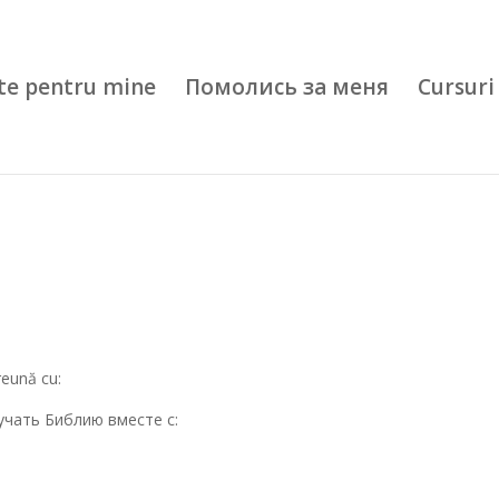
te pentru mine
Помолись за меня
Cursuri 
preună cu:
учать Библию вместе с: