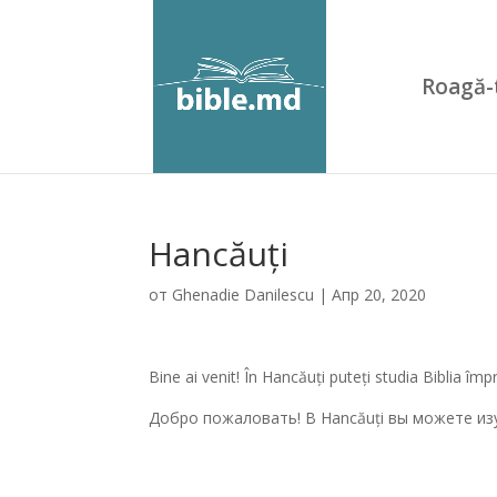
Roagă-
Hancăuți
от
Ghenadie Danilescu
|
Апр 20, 2020
Bine ai venit! În Hancăuți puteți studia Biblia îm
Добро пожаловать! В Hancăuți вы можете из