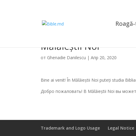
Roagă-
Mălăieștii Noi
от
Ghenadie Danilescu
|
Апр 20, 2020
Bine ai venit! În Mălăieștii Noi puteți studia Bibl
Добро пожаловать! В Mălăieștii Noi вы може
Trademark and Logo Usage
Legal Notice