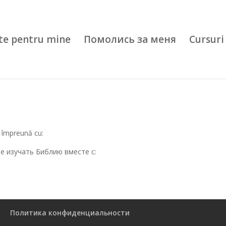
te pentru mine
Помолись за меня
Cursuri 
ia împreună cu:
те изучать Библию вместе с:
Политика конфиденциальности