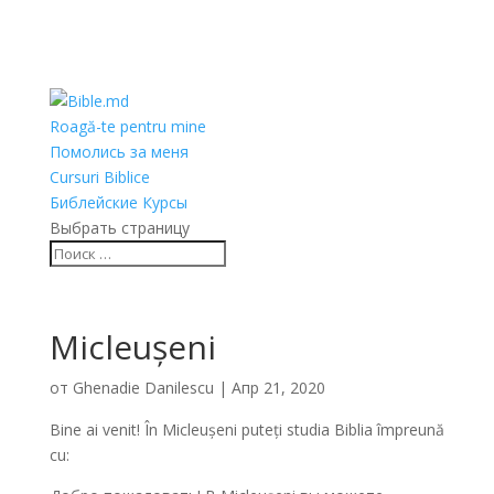
Roagă-te pentru mine
Помолись за меня
Cursuri Biblice
Библейские Курсы
Выбрать страницу
Micleușeni
от
Ghenadie Danilescu
|
Апр 21, 2020
Bine ai venit! În Micleușeni puteți studia Biblia împreună
cu: