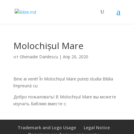
Molochișul Mare
от
Ghenadie Danilescu
|
Апр 20, 2020
Bine ai venit! În Molochișul Mare puteți studia Biblia
împreună cu:
Добро пожаловать! В Molochișul Mare вы можете
изучать Библию вместе с:
Trademark and Logo Usage
Legal Notice