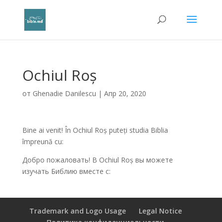
Ochiul Roș
от
Ghenadie Danilescu
|
Апр 20, 2020
Bine ai venit! În Ochiul Roș puteți studia Biblia
împreună cu:
Добро пожаловать! В Ochiul Roș вы можете
изучать Библию вместе с:
Trademark and Logo Usage
Legal Notice