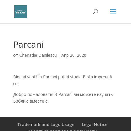
Parcani
от
Ghenadie Danilescu
|
Апр 20, 2020
Bine ai venit! În Parcani puteți studia Biblia împreună
cu:
Добро пожаловать! В Parcani вы можете изучать
Библию вместе с:
Trademark and Logo Usage
Legal Notice