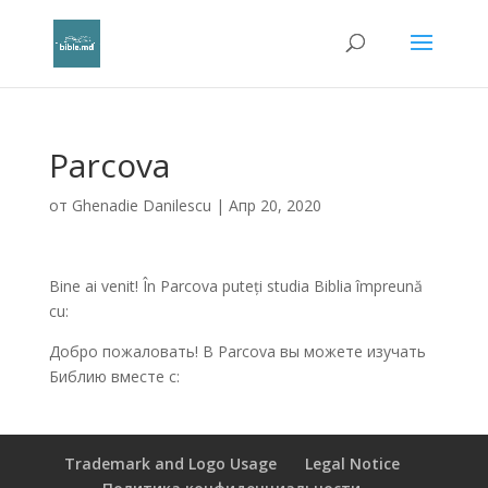
Parcova
от
Ghenadie Danilescu
|
Апр 20, 2020
Bine ai venit! În Parcova puteți studia Biblia împreună
cu:
Добро пожаловать! В Parcova вы можете изучать
Библию вместе с:
Trademark and Logo Usage
Legal Notice