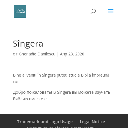
Sîngera
от
Ghenadie Danilescu
|
Апр 23, 2020
Bine ai venit! În Sîngera puteți studia Biblia împreună
cu:
Добро пожаловать! В Sîngera вы можете изучать
Библию вместе с:
Trademark and Logo Usage
Legal Notice