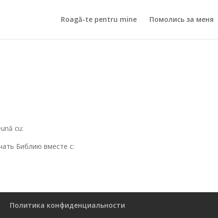
Roagă-te pentru mine
Помолись за меня
eună cu:
чать Библию вместе с:
Политика конфиденциальности