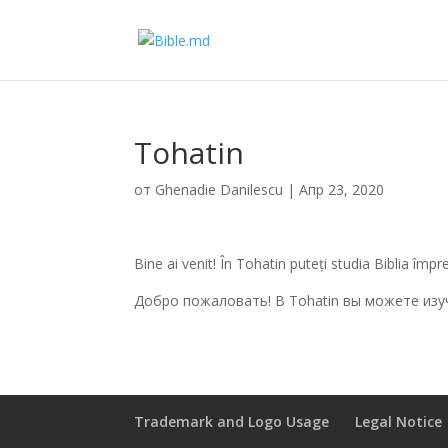
Tohatin
от
Ghenadie Danilescu
|
Апр 23, 2020
Bine ai venit! În Tohatin puteți studia Biblia împr
Добро пожаловать! В Tohatin вы можете изу
Trademark and Logo Usage
Legal Notice