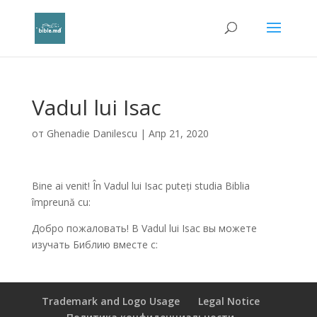
Vadul lui Isac
от
Ghenadie Danilescu
|
Апр 21, 2020
Bine ai venit! În Vadul lui Isac puteți studia Biblia
împreună cu:
Добро пожаловать! В Vadul lui Isac вы можете
изучать Библию вместе с:
Trademark and Logo Usage
Legal Notice