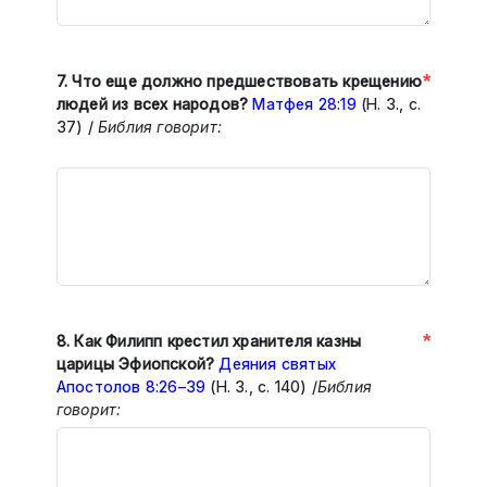
*
7.
Что еще должно предшествовать крещению
людей из всех народов?
Матфея 28:19
(Н. З., с.
37)
/
Библия говорит:
*
8.
Как Филипп крестил хранителя казны
царицы Эфиопской?
Деяния святых
Апостолов 8:26–39
(Н. З., с. 140) /
Библия
говорит: