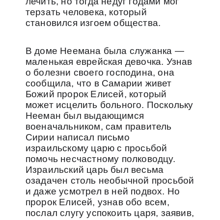
лечить, но тогда недуг годами мог
терзать человека, который
становился изгоем общества.
В доме Неемана была служанка —
маленькая еврейская девочка. Узнав
о болезни своего господина, она
сообщила, что в Самарии живет
Божий пророк Елисей, который
может исцелить больного. Поскольку
Нееман был выдающимся
военачальником, сам правитель
Сирии написал письмо
израильскому царю с просьбой
помочь несчастному полководцу.
Израильский царь был весьма
озадачен столь необычной просьбой
и даже усмотрел в ней подвох. Но
пророк Елисей, узнав обо всем,
послал слугу успокоить царя, заявив,