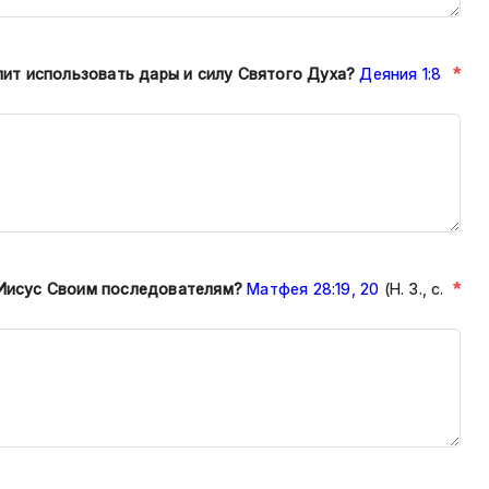
*
лит использовать дары и силу Свя
того Духа?
Деяния 1:8
*
Иисус Своим последователям?
Матфея 28:19, 20
(Н. З., с.