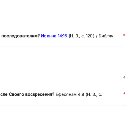
*
м последователям?
Иоанна 14:16
(Н. З., с. 120)
/
Библия
*
осле Своего воскресения?
Ефеся
нам 4:8 (Н. З., с.