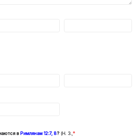
*
наются в
Римлянам 12:7, 8
?
(Н. З.,