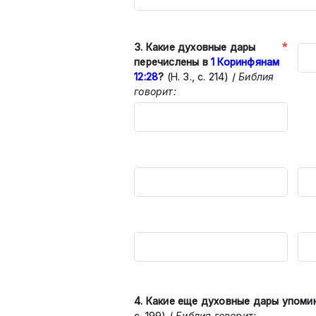
*
3.
Какие духовные дары
перечислены в
1 Коринфянам
12:28
?
(Н. З.,
с. 214)
/
Библия
говорит:
4.
Какие еще духовные дары упоми
с. 199)
/
Библия говорит: