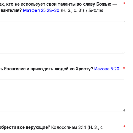
*
тех, кто не использует свои таланты
во славу Божью —
Евангелия?
Матфея 25:28–30
(Н. З., с. 31)
/
Библия
*
ть Евангелие и приводить людей ко
Христу?
Иакова 5:20
*
 обрести все верующие?
Колосся
нам 3:14 (Н. З., с.