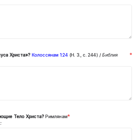
*
суса Христа»?
Колоссянам 1:24
(Н.
З., с. 244)
/
Библия
*
яющие Тело Христа?
Римлянам
: