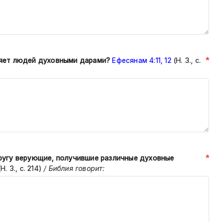
*
ляет людей духовными дарами?
Ефесянам 4:11, 12
(Н. З., с.
*
другу верующие, получившие раз
личные духовные
Н. З., с. 214)
/ Библия говорит: