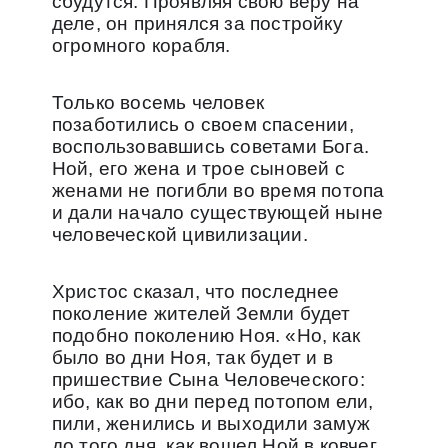
сбудутся. Проявляя свою веру на
деле, он принялся за постройку
огромного корабля.
Только восемь человек
позаботились о своем спасении,
воспользовавшись советами Бога.
Ной, его жена и трое сыновей с
женами не погибли во время потопа
и дали начало существующей ныне
человеческой цивилизации.
Христос сказал, что последнее
поколение жителей Земли будет
подобно поколению Ноя. «Но, как
было во дни Ноя, так будет и в
пришествие Сына Человеческого:
ибо, как во дни перед потопом ели,
пили, женились и выходили замуж
до того дня, как вошел Ной в ковчег,