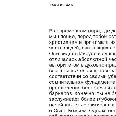
Твой выбор
В современном мире, где д
мышление, перед тобой ост
христианам и принимать их
часть людей, считающих с
Они видят в Иисусе в лучш
отличалась абсолютной че
авторитетом в духовно-нрав
всего лишь человек, назыв
соответствии со своими уб
сомнительном фундаменте 
преодоления бесконечных 
барьеров. Конечно, ты не б
заслуживает более глубоко
назойливость религиозных л
о Сыне Божьем. Однако ест