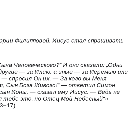
арии Филипповой, Иисус стал спрашивать
ына Человеческого?“ И они сказали: „Одни
другие — за Илию, а иные — за Иеремию или
? — спросил Он их. — За кого вы Меня
я, Сын Бога Живого!“ — ответил Симон
сын Ионы, — сказал ему Иисус. — Ведь не
л тебе это, но Отец Мой Небесный“»
3–17).