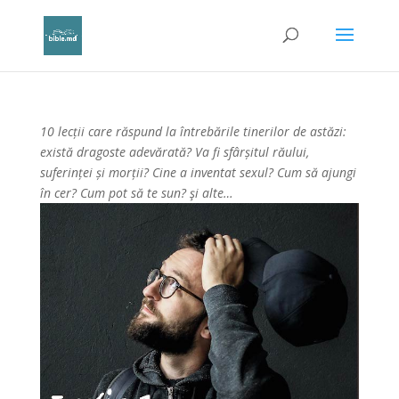
10 lecții care răspund la întrebările tinerilor de astăzi:
există dragoste adevărată? Va fi sfârșitul răului,
suferinței și morții? Cine a inventat sexul? Cum să ajungi
în cer? Cum pot să te sun? şi alte…